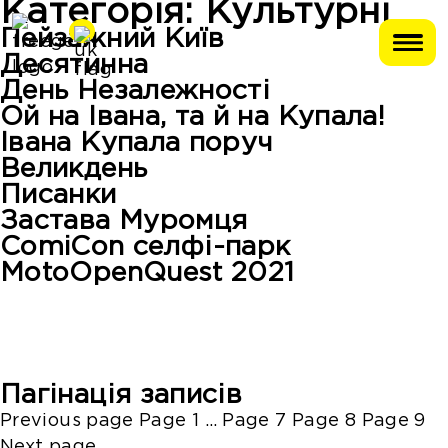
Категорія:
Культурні
Пейзажний Київ
Десятинна
День Незалежності
Ой на Івана, та й на Купала!
Івана Купала поруч
Великдень
Писанки
Застава Муромця
ComiCon селфі-парк
MotoOpenQuest 2021
Пагінація записів
Previous page
Page
1
…
Page
7
Page
8
Page
9
Next page