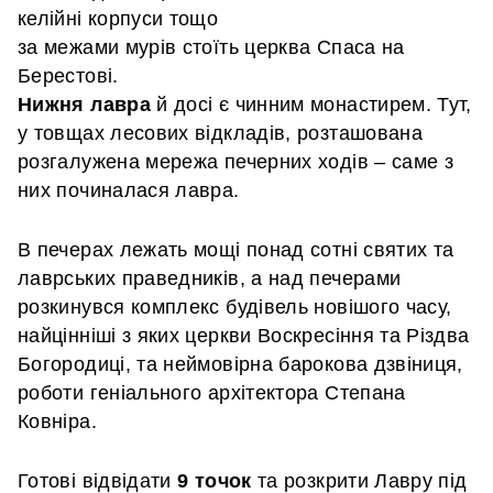
келійні корпуси тощо
за межами мурів стоїть церква Спаса на
Берестові.
Нижня лавра
й досі є чинним монастирем. Тут,
у товщах лесових відкладів, розташована
розгалужена мережа печерних ходів – саме з
них починалася лавра.
В печерах лежать мощі понад сотні святих та
лаврських праведників, а над печерами
розкинувся комплекс будівель новішого часу,
найцінніші з яких церкви Воскресіння та Різдва
Богородиці, та неймовірна барокова дзвіниця,
роботи геніального архітектора Степана
Ковніра.
Готові відвідати
9 точок
та розкрити Лавру під