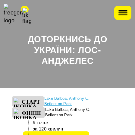
ДОТОРКНИСЬ ДО
УКРАЇНИ: ЛОС-
АНДЖЕЛЕС
Lake Balboa, Anthony C.
СТАРТ
Beilenson Park
Lake Balboa, Anthony C.
ФІНІШ
Beilenson Park
9 точок
за 120 хвилин