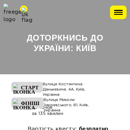
ДОТОРКНИСЬ ДО
УКРАЇНИ: КИЇВ
Вулиця Костянтина
СТАРТ
Данькевича, 4А, Київ,
Украина
Вулиця Миколи
ФІНІШ
Закревського, 81, Київ,
20 точок
Украина
за 135 хвилин
безплатно
Вартість квесту: