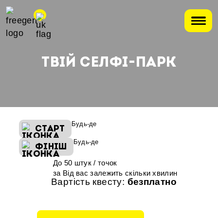
ТВІЙ СЕЛФІ-ПАРК
Будь-де
СТАРТ
Будь-де
ФІНІШ
До 50 штук / точок
за Від вас залежить скільки хвилин
Вартість квесту:
безплатно