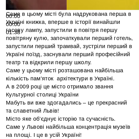
Саме в цьому місті була надрукована перша в
00:00
Україні книжка, вперше в історії винайшли
00:00
гасову лампу, запустили в повітря першу
01:38
повітряну кулю, започаткували перший готель,
запустили перший трамвай, зустріли перший в
Україні поїзд, заснували перший професійний
театр та відкрили першу школу.
Саме у цьому місті розташована найбільша
кількість пам’яток архітектури в Україні.
А в 2009 році це місто отримало звання
Культурної столиці України
Мабуть ви вже здогадались – це прекрасний
та славетний Львів!
Місто яке об’єднує історію та сучасність.
Саме у Львові найбільша концентрація музеїв
на площі. І це в усій Україні!