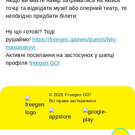
Якщо ви маєте намір затриматись на якійсь
точці та відвідати музеї або оперний театр, то
необхідно придбати білети.
⠀
Ну що готові? Тоді
рушаймо!
https://freegen.games/quests/lviv-
masonskyy/
Активні посилання на застосунок у шапці
профіля
freegen GO!
© 2026 Freegen GO!
Всі права застережено