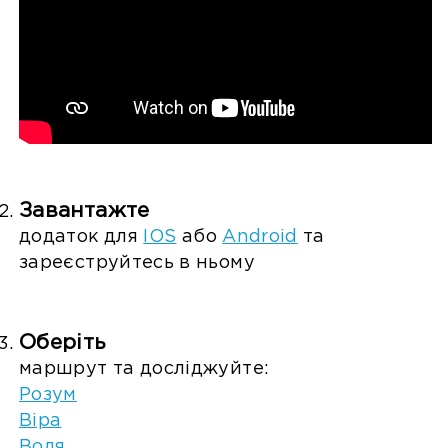
Завантажте
додаток для
IOS
або
Android
та
зареєструйтесь в ньому
Оберіть
маршрут та досліджуйте:
Розум
Віра
Воля